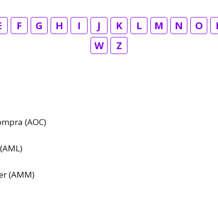
E
F
G
H
I
J
K
L
M
N
O
W
Z
Compra (AOC)
 (AML)
er (AMM)