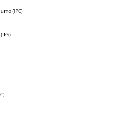
sumo (IPC)
(IRS)
C)