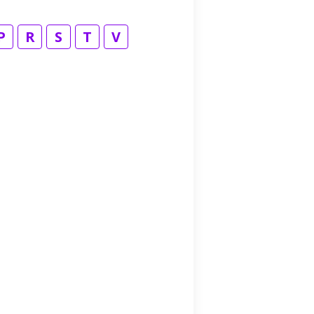
P
R
S
T
V