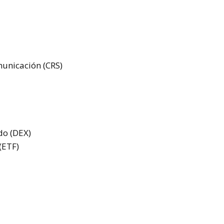
unicación (CRS)
do (DEX)
(ETF)