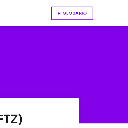
► GLOSARIO
FTZ)