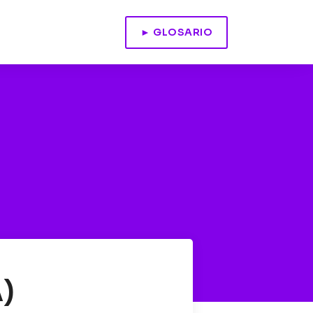
► GLOSARIO
)