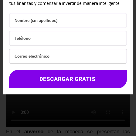
tus finanzas y comenzar a invertir de manera inteligente
Esta tercera emisión fue realizada en año
2023
donde
se emitieron
12.000 unidades
con una pureza del
999,9, diámetro de 37mm, valor facial de 1,5 euros y
acabado Proof Inverso.
DESCARGAR GRATIS
En el
anverso
de la moneda se presentan las