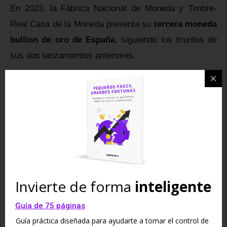
En 2023, la Fábrica Nacional de Moneda y Timbre-
Real Casa de la Moneda presenta su
tercera moneda
bullion de oro de España
, siguiendo los triunfos de
sus dos lanzamientos anteriores.
En esta ocasión, la moneda está dedicada al Caballo
Cartujano, una elección que mantiene la tradición de
destacar la fauna emblemática de España. El caballo
cartujano es una rama del linaje del caballo español,
con una de las genealogías más antiguas del mundo.
Invierte de forma
inteligente
Guía de 75 páginas
Guía práctica diseñada para ayudarte a tomar el control de